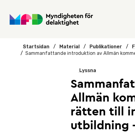
Hoppa till huvudmenyn
Till startsidan
Nyheter
Till sök
Kontakta oss
Om webbplatsen
Startsidan
/
Material
/
Publikationer
/
F
/
Sammanfattande introduktion av Allmän kommen
Lyssna
Sammanfatt
Allmän kom
rätten till
utbildning