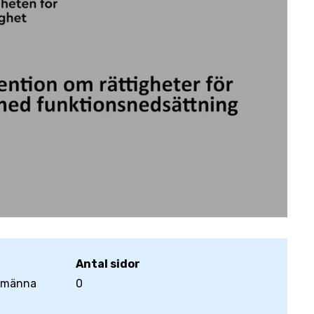
Antal sidor
llmänna
0