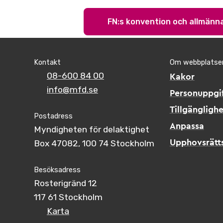
FN:s konvention och allmän
Kontakt
Om webbplatse
08-600 84 00
Kakor
info@mfd.se
Personuppgif
Tillgänglighe
Postadress
Anpassa
Myndigheten för delaktighet
Box 47082, 100 74 Stockholm
Upphovsrätt
Besöksadress
Rosterigränd 12
117 61 Stockholm
Karta