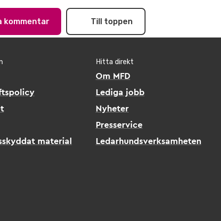
na kommentar
Till toppen
n
Hitta direkt
Om MFD
tspolicy
Lediga jobb
t
Nyheter
Presservice
sskyddat material
Ledarhundsverksamheten