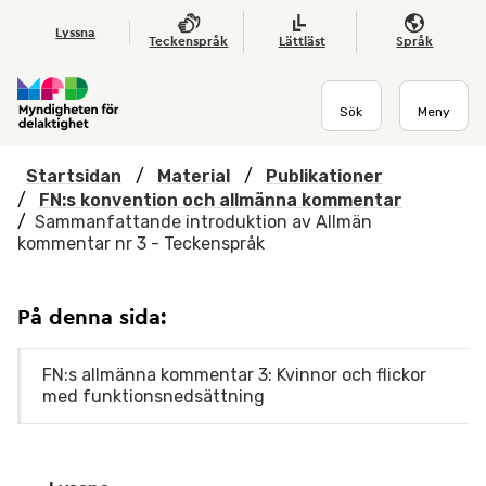
Hoppa till huvudmenyn
Till startsidan
Nyheter
Till sök
Kontakta oss
Om webbplatsen
Lyssna
Teckenspråk
Lättläst
Språk
Sök
Meny
Startsidan
/
Material
/
Publikationer
/
FN:s konvention och allmänna kommentar
/
Sammanfattande introduktion av Allmän
kommentar nr 3 - Teckenspråk
På denna sida:
FN:s allmänna kommentar 3: Kvinnor och flickor
med funktionsnedsättning