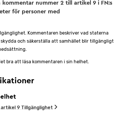
n kommentar nummer 2 till artikel 9 i FN:s
eter för personer med
lgänglighet. Kommentaren beskriver vad staterna
skydda och säkerställa att samhället blir tillgängligt
nedsättning.
 det bra att läsa kommentaren i sin helhet.
ikationer
elhet
rtikel 9 Tillgänglighet