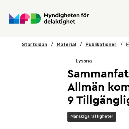
Hoppa till huvudmenyn
Till startsidan
Nyheter
Till sök
Kontakta oss
Om webbplatsen
Startsidan
/
Material
/
Publikationer
/
F
Lyssna
Sammanfatt
Allmän kom
9 Tillgängl
Mänskliga rättigheter