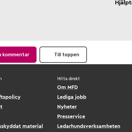
Hjälp
na kommentar
Till toppen
n
Hitta direkt
Om MFD
tspolicy
Lediga jobb
t
Nyheter
Presservice
sskyddat material
Ledarhundsverksamheten