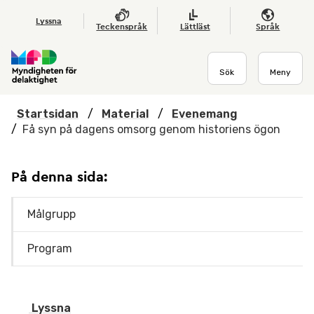
Hoppa till huvudmenyn
Till startsidan
Nyheter
Till sök
Kontakta oss
Om webbplatsen
Lyssna
Teckenspråk
Lättläst
Språk
Sök
Meny
Startsidan
/
Material
/
Evenemang
/
Få syn på dagens omsorg genom historiens ögon
På denna sida:
Målgrupp
Program
Lyssna