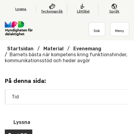
Hoppa till huvudmenyn
Till startsidan
Nyheter
Till sök
Kontakta oss
Om webbplatsen
Lyssna
Teckenspråk
Lättläst
Språk
Sök
Meny
Startsidan
/
Material
/
Evenemang
/
Barnets bästa när kompetens kring funktionshinder,
kommunikationsstöd och heder avgör
På denna sida:
Tid
Lyssna