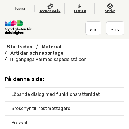
Hoppa till huvudmenyn
Till startsidan
Nyheter
Till sök
Kontakta oss
Om webbplatsen
Lyssna
Teckenspråk
Lättläst
Språk
Sök
Meny
Startsidan
/
Material
/
Artiklar och reportage
/
Tillgängliga val med kapade stålben
På denna sida:
Löpande dialog med funktionsrättsrådet
Broschyr till röstmottagare
Provval