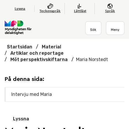
Hoppa till huvudmenyn
Till startsidan
Nyheter
Till sök
Kontakta oss
Om webbplatsen
Lyssna
Teckenspråk
Lättläst
Språk
Sök
Meny
Startsidan
/
Material
/
Artiklar och reportage
/
Möt perspektivskiftarna
/
Maria Norstedt
På denna sida:
Intervju med Maria
Lyssna